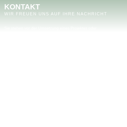
KONTAKT
WIR FREUEN UNS AUF IHRE NACHRICHT
Sie stehen vor der Umsetzung eines Projektes oder
möchten mehr über uns und unsere Arbeit erfahren? Dann
kontaktieren Sie uns gerne!
Wir stehen Ihnen mit einer professionellen Beratung für die
Umsetzung Ihres Vorhabens zur Seite.
KONTAKT