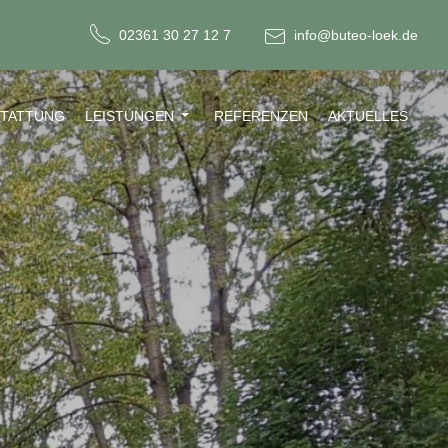
02361 30 27 12 7
info@buteo-loek.de
STATTUNG
LEISTUNGEN
REFERENZEN
AKTUELLES