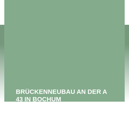
BRÜCKENNEUBAU AN DER A
43 IN BOCHUM
Artenschutzprüfung Stufe 1 und Stufe 2 sowie ein
landschaftspflegerischer Begleitplan an der
ehemaligen Zechenbahn „Lothringen“ in Bochum