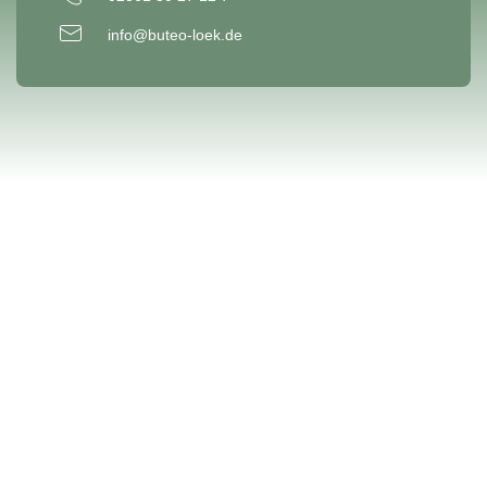
info@buteo-loek.de
SITEMAP
Buteo
Ausstattung
Personen
Referenzen
Aktuelles
Kontakt
UNSERE LEISTUNGEN