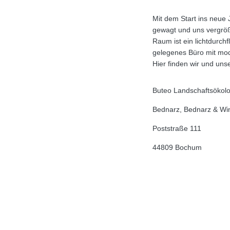
Mit dem Start ins neue 
Platz, um uns wohl zu fühl
gewagt und uns vergröß
Grünen befinden sich 
Raum ist ein lichtdurchf
gelegenes Büro mit mo
Hier finden wir und un
Buteo Landschaftsökol
Bednarz, Bednarz & Wi
Poststraße 111
44809 Bochum
Tel: 0234 544 53 56 2
ROUTENPLA