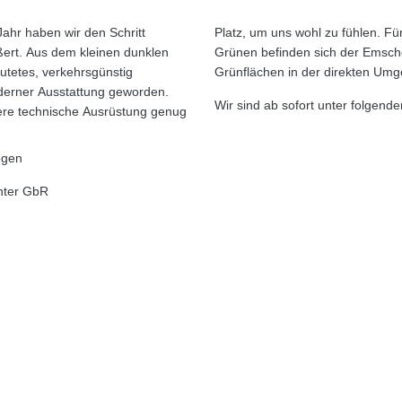
Jahr haben wir den Schritt
en. Für eine kleine Pause im
ert. Aus dem kleinen dunklen
der Emscher Park Radweg und
lutetes, verkehrsgünstig
Grünflächen in der direkten Um
derner Ausstattung geworden.
Wir sind ab sofort unter folgende
sere technische Ausrüstung genug
ogen
nter GbR
NUNG