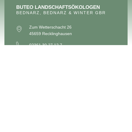
BUTEO LANDSCHAFTSÖKOLOGEN
BEDNARZ, BEDNARZ & WINTER GBR
Zum Wetterschacht 26
45659 Recklinghausen
02361 30 27 12 7
info@buteo-loek.de
SITEMAP
Buteo
Ausstattung